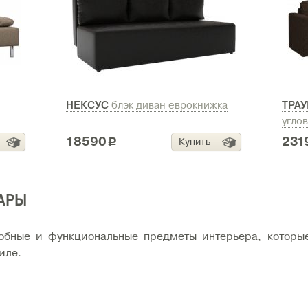
НЕКСУС
ТРА
блэк диван еврокнижка
угло
18590
231
Купить
c
АРЫ
обные и функциональные предметы интерьера, которы
иле.