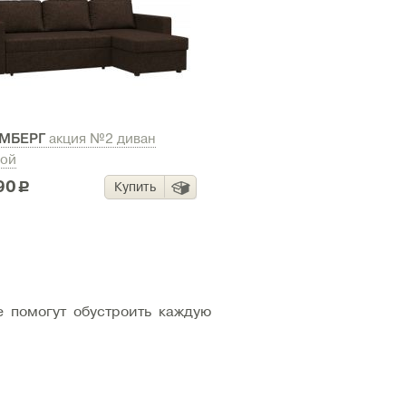
УМБЕРГ
акция №2 диван
вой
90
Купить
c
е помогут обустроить каждую