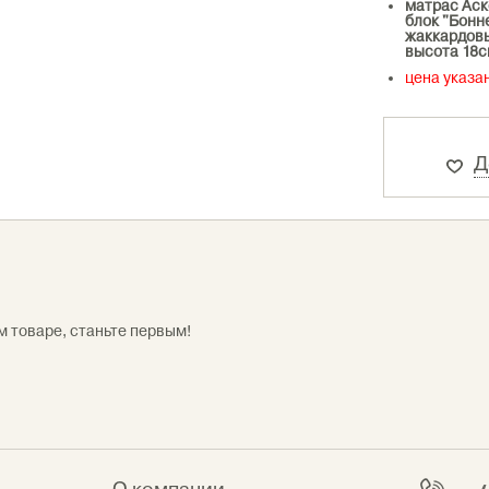
матрас Аск
блок "Бонне
жаккардовы
высота 18с
цена указа
Д
м товаре, станьте первым!