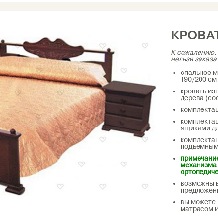
КРОВА
К сожалению, 
нельзя заказа
спальное ме
190/200 см 
кровать из
дерева (со
комплектац
комплектац
ящиками дл
комплектац
подъемным
примечание
механизма 
ортопедич
возможны 
предложен
вы можете 
матрасом и