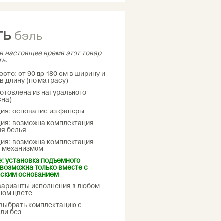
ТЬ
бэль
в настоящее время этот товар
ть.
сто: от 90 до 180 см в ширину и
в длину (по матрасу)
готовлена из натурального
сна)
ия: основание из фанеры
ия: возможна комплектация
я белья
ия: возможна комплектация
 механизмом
: установка подъемного
возможна только вместе с
еским основанием
варианты исполнения в любом
ном цвете
выбрать комплектацию с
ли без