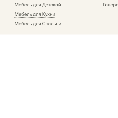
Мебель для Детской
Галере
КОМОД-МДФ-ЭКОНОМНЫЙ-№2
Мебель для Кухни
9290
Мебель для Спальни
Купить
c