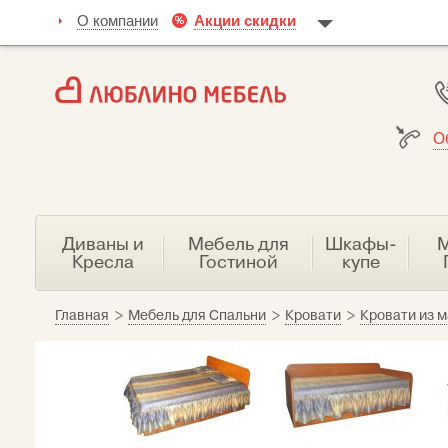
О компании
Акции скидки
О
Диваны и
Мебель для
Шкафы-
М
Кресла
Гостиной
купе
Главная
>
Мебель для Спальни
>
Кровати
>
Кровати из 