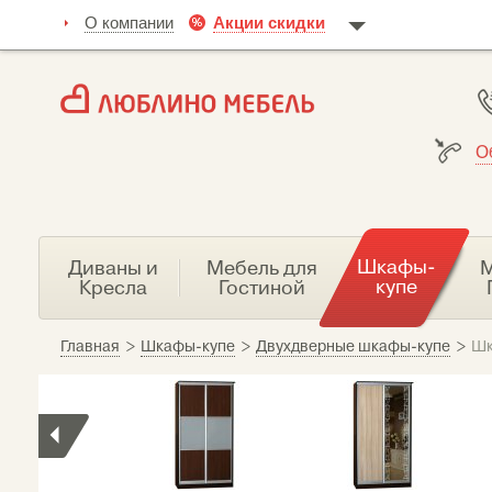
О компании
Акции скидки
О
Шкафы-
Диваны и
Мебель для
М
купе
Кресла
Гостиной
Главная
>
Шкафы-купе
>
Двухдверные шкафы-купе
>
Шк