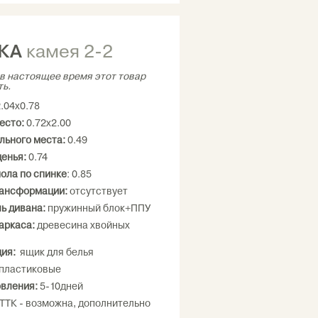
КА
камея 2-2
в настоящее время этот товар
ть.
.04х0.78
есто:
0.72х2.00
льного места:
0.49
денья:
0.74
пола по спинке
: 0.85
рансформации:
отсутствует
ь дивана:
пружинный блок+ППУ
аркаса:
древесина хвойных
ция
:
ящик для белья
пластиковые
овления:
5-10дней
 ТТК - возможна, дополнительно