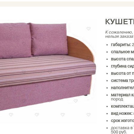
КУШЕТ
К сожалению, 
нельзя заказа
габариты:
2
спальное м
высота спа
глубина си
высота от 
система т
наполнител
материал к
пород
комплекта
вид ножек:
срок изгот
доставка в
500 руб.