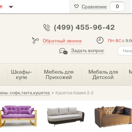
0
и
Сравнение
(499) 455-96-42
Обратный звонок
ПН-ВС
с 9:0
Задать вопрос
я
Шкафы-
Мебель для
Мебель для
М
купе
Прихожей
Детской
аны: софа,тахта,кушетка
>
Кушетка Камея 2-2