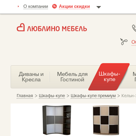
О компании
Акции скидки
О
Шкафы-
Диваны и
Мебель для
М
купе
Кресла
Гостиной
Главная
>
Шкафы-купе
>
Шкафы-купе премиум
>
Кельн-