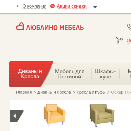
О компании
Акции скидки
О
Диваны и
Мебель для
Шкафы-
М
Кресла
Гостиной
купе
Главная
>
Диваны и Кресла
>
Кресла и пуфы
>
Оскар ТК-