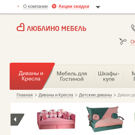
О компании
Акции скидки
О
Диваны и
Мебель для
Шкафы-
М
Кресла
Гостиной
купе
Главная
>
Диваны и Кресла
>
Детские диваны
>
Диван д