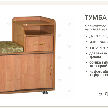
ТУМБА
К сожалению, 
нельзя заказа
Д/В/Г: 0.98
материал: 
выполняетс
для заказа
кресла
обивка выб
категории!
на фото оби
Тиффани б
Д