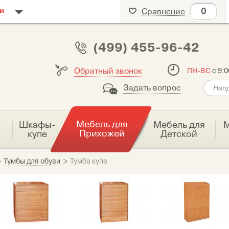
0
и
Сравнение
(499) 455-96-42
Обратный звонок
ПН-ВС
с 9:0
Задать вопрос
Мебель для
я
Шкафы-
Мебель для
М
Прихожей
купе
Детской
>
Тумбы для обуви
>
Тумба купе