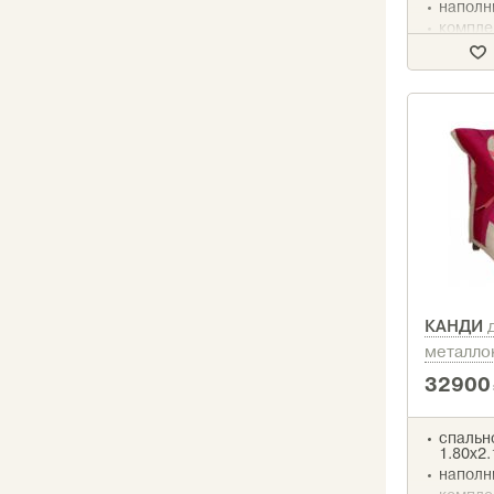
наполн
компле
измене
КАНДИ
металло
32900
спально
1.80х2.
наполн