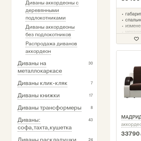
Диваны аккордеоны с
деревянными
габарит
подлокотниками
спально
измене
Диваны аккордеоны
механи
без подлокотников
аккорд
наполн
Распродажа диванов
ППУ
аккордеон
срок до
Диваны на
30
металлокаркасе
Диваны клик-кляк
7
Диваны книжки
17
Диваны трансформеры
8
МАДРИ
Диваны:
43
аккорде
софа,тахта,кушетка
33790
Диваны раскладушки
24