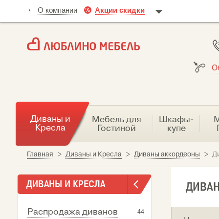
О компании
Акции скидки
О
Диваны и
Мебель для
Шкафы-
М
Кресла
Гостиной
купе
Главная
>
Диваны и Кресла
>
Диваны аккордеоны
>
Ди
ДИВАНЫ И КРЕСЛА
ДИВАН
Распродажа диванов
44