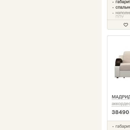
габари
спальн
наполн
ППУ
механи
аккорд
МАДРИ
аккорде
38490
габарит