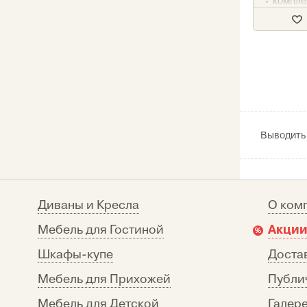
компле
измене
Выводить
Диваны и Кресла
О ком
Акции
Мебель для Гостиной
Шкафы-купе
Достав
Мебель для Прихожей
Публи
Мебель для Детской
Галере