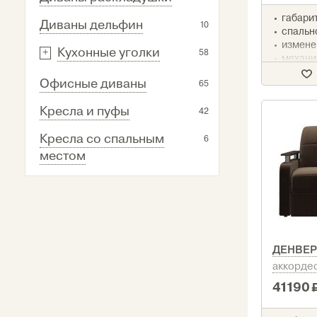
габарит
Диваны дельфин
10
спально
измене
Кухонные уголки
58
механи
аккорд
Офисные диваны
наполн
65
ППУ
срок до
Кресла и пуфы
42
Кресла со спальным
6
местом
ДЕНВЕ
аккорде
41190