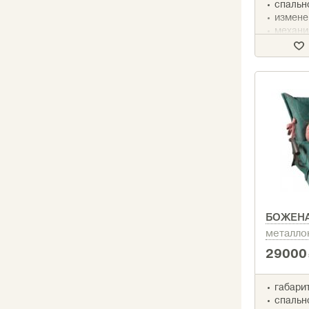
спально
измене
механи
аккорд
наполн
ППУ
срок до
БОЖЕН
металло
29000
габарит
спальн