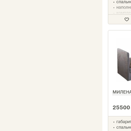
спально
наполн
компле
МИЛЕН
25500
габарит
спально