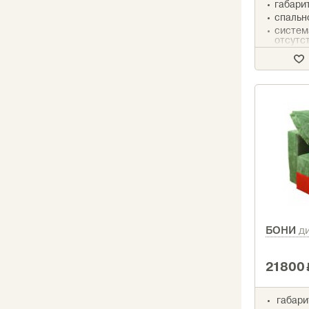
габарит
спально
систем
отсутс
наполн
компле
БОНИ
д
21800
габари