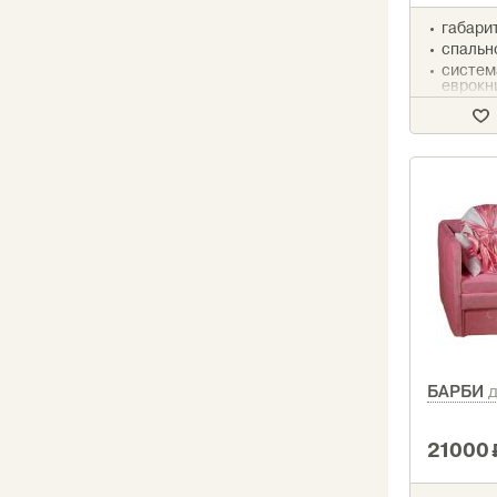
габарит
спально
систем
еврокн
наполн
компле
БАРБИ
21000