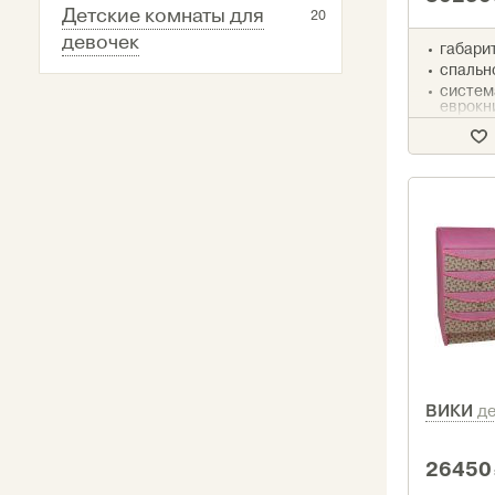
Детские комнаты для
20
девочек
габарит
спально
систем
еврокн
наполн
компле
ВИКИ
д
26450