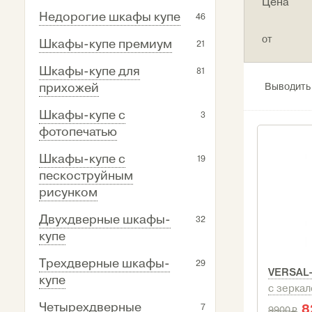
Цена
Недорогие шкафы купе
46
от
Шкафы-купе премиум
21
Шкафы-купе для
81
прихожей
Выводить
Шкафы-купе с
3
фотопечатью
Шкафы-купе с
19
пескоструйным
рисунком
Двухдверные шкафы-
32
купе
Трехдверные шкафы-
29
VERSAL
купе
с зерка
Четырехдверные
8
7
9900
i