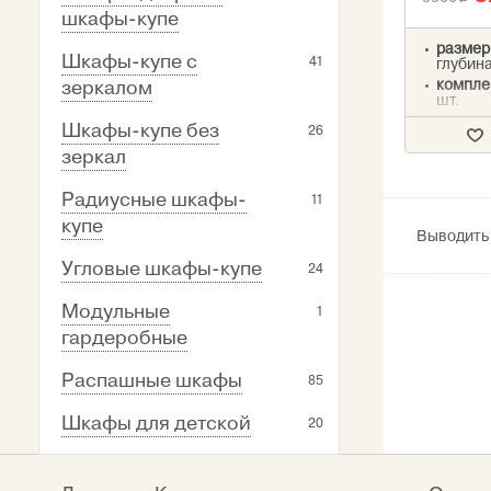
шкафы-купе
размер
Шкафы-купе с
41
глубина
зеркалом
компле
шт.
нестан
Шкафы-купе без
26
невоз
зеркал
достав
Радиусные шкафы-
11
купе
Выводить
Угловые шкафы-купе
24
Модульные
1
гардеробные
Распашные шкафы
85
Шкафы для детской
20