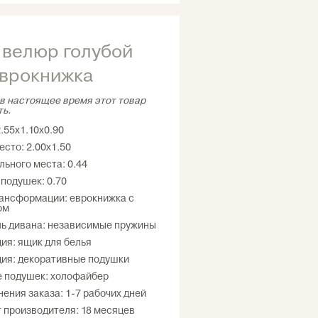
И
велюр голубой
еврокнижка
в настоящее время этот товар
ть.
.55х1.10х0.90
есто: 2.00х1.50
льного места: 0.44
 подушек: 0.70
ансформации: еврокнижка с
ом
ь дивана: независимые пружины
ия: ящик для белья
ия: декоративные подушки
 подушек: холофайбер
нения заказа: 1-7 рабочих дней
т производителя: 18 месяцев