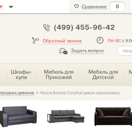
0
и
Сравнение
(499) 455-96-42
Обратный звонок
ПН-ВС
с 9:0
Задать вопрос
я
Шкафы-
Мебель для
Мебель для
М
купе
Прихожей
Детской
продажа диванов
>
Челси Велюр Голубой диван еврокнижка