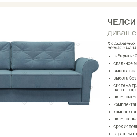
ЧЕЛС
диван 
К сожалению, 
нельзя заказа
габариты: 2
спальное м
высота спа
высота без
система тр
пантограф
наполнител
комплектац
комплектац
наполнение
срок испол
гарантия о