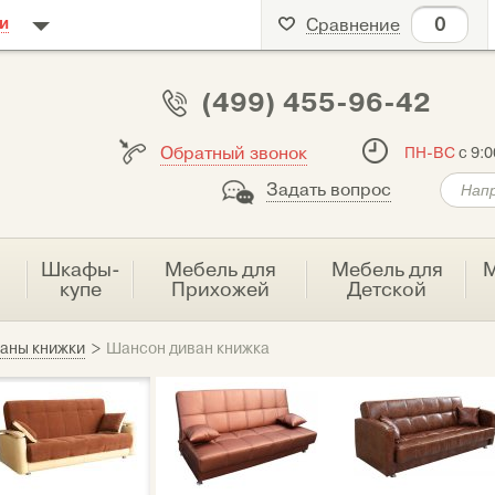
0
и
Сравнение
(499) 455-96-42
Обратный звонок
ПН-ВС
с 9:0
Задать вопрос
я
Шкафы-
Мебель для
Мебель для
М
купе
Прихожей
Детской
аны книжки
>
Шансон диван книжка