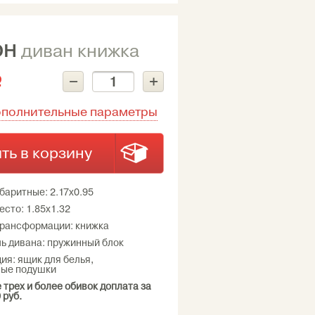
ОН
диван книжка
–
+
c
ополнительные параметры
ть в корзину
баритные: 2.17х0.95
есто: 1.85х1.32
трансформации: книжка
ь дивана: пружинный блок
ия: ящик для белья,
ные подушки
 трех и более обивок доплата за
 руб.