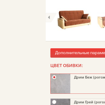
Дополнительные парам
ЦВЕТ ОБИВКИ:
Дрим Беж (рогож
Дрим Грей (рого