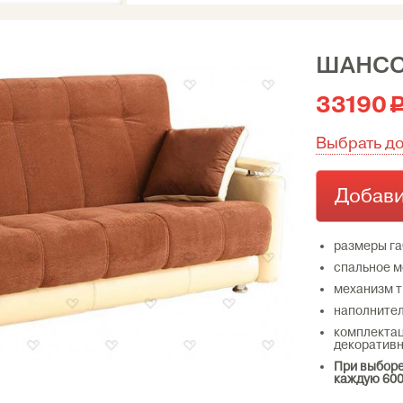
ШАНС
33190
Выбрать д
Добави
размеры га
спальное м
механизм 
наполнител
комплектац
декоратив
При выборе
каждую 600