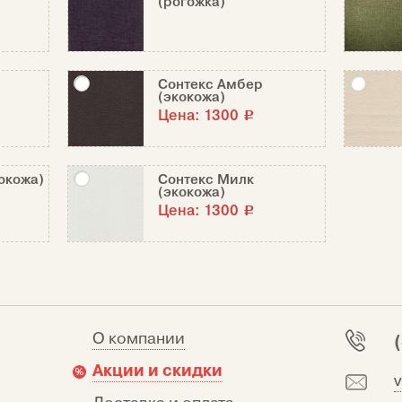
(рогожка)
Сонтекс Амбер
(экокожа)
Цена:
1300
c
окожа)
Сонтекс Милк
(экокожа)
Цена:
1300
c
О компании
Акции и скидки