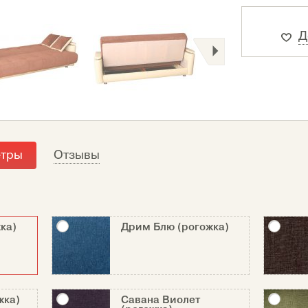
Д
етры
Отзывы
ка)
Дрим Блю (рогожка)
жка)
Савана Виолет