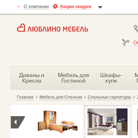
О компании
Акции скидки
О
Диваны и
Мебель для
Шкафы-
М
Кресла
Гостиной
купе
Главная
>
Мебель для Спальни
>
Спальные гарнитуры
>