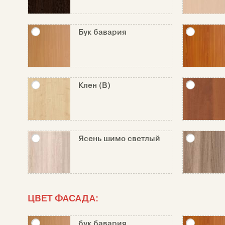
Бук бавария
Клен (В)
Ясень шимо светлый
ЦВЕТ ФАСАДА:
бук бавария