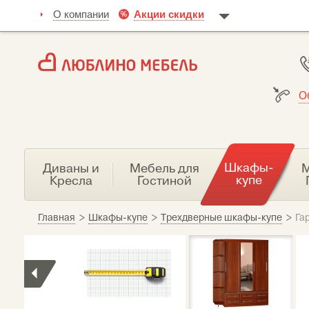
О компании
Акции скидки
О
Шкафы-
Диваны и
Мебель для
М
купе
Кресла
Гостиной
Главная
>
Шкафы-купе
>
Трехдверные шкафы-купе
>
Га