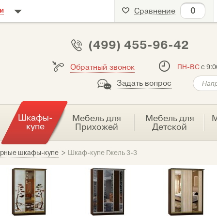
0
и
Сравнение
(499) 455-96-42
Обратный звонок
ПН-ВС
с 9:0
Задать вопрос
Шкафы-
я
Мебель для
Мебель для
М
купе
Прихожей
Детской
ерные шкафы-купе
>
Шкаф-купе Гжель 3-3