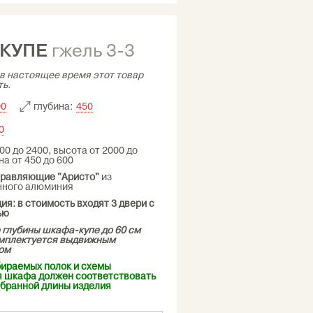
КУПЕ
гжель 3-3
в настоящее время этот товар
ть.
глубина:
00
450
0
00 до 2400, высота от 2000 до
на от 450 до 600
правляющие "Аристо"
из
нного алюминия
ия: в стоимость входят 3 двери с
ью
 глубины шкафа-купе до 60 см
омплектуется выдвижным
ом
ираемых полок и схемы
 шкафа должен соответствовать
бранной длины изделия