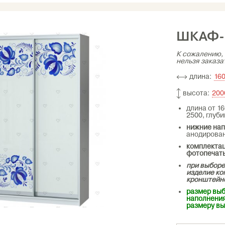
ШКАФ-
К сожалению, 
нельзя заказа
длина:
16
высота:
200
длина от 16
2500, глуби
нижние на
анодирова
комплектац
фотопечат
при выборе
изделие к
кронштейн
размер выб
наполнения
размеру вы