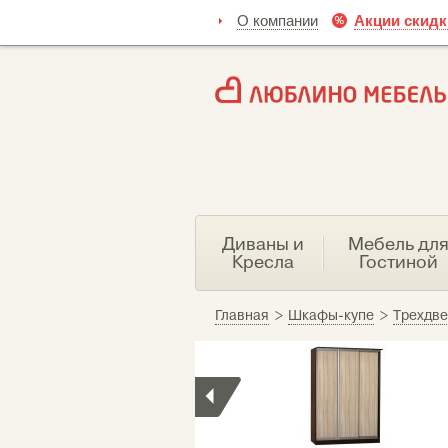
О компании
Акции скидк
Диваны и
Мебель дл
Кресла
Гостиной
Главная
>
Шкафы-купе
>
Трехдв