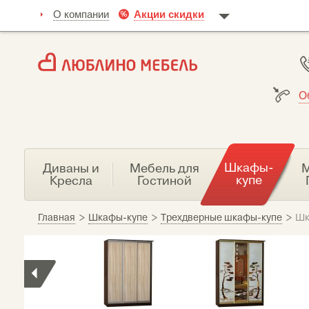
О компании
Акции скидки
О
Шкафы-
Диваны и
Мебель для
М
купе
Кресла
Гостиной
Главная
>
Шкафы-купе
>
Трехдверные шкафы-купе
>
Шк