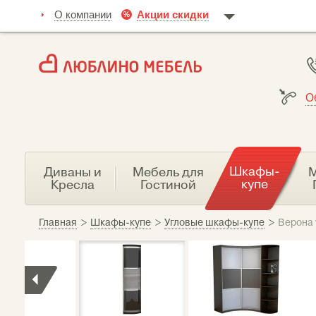
О компании
Акции скидки
О
Шкафы-
Диваны и
Мебель для
М
купе
Кресла
Гостиной
Главная
>
Шкафы-купе
>
Угловые шкафы-купе
>
Верона 