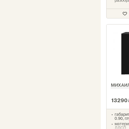
разобр
МИХАИ
13290
габари
0.90, г
матери
ЛДСП