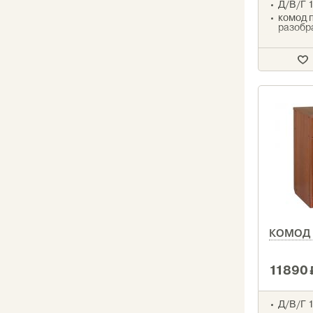
Д/В/Г 1
комод 
разобр
КОМОД
11890
Д/В/Г 1