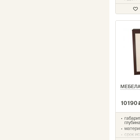
измене
срок до
МЕБЕЛА
10190
габарит
глубин
матери
срок ис