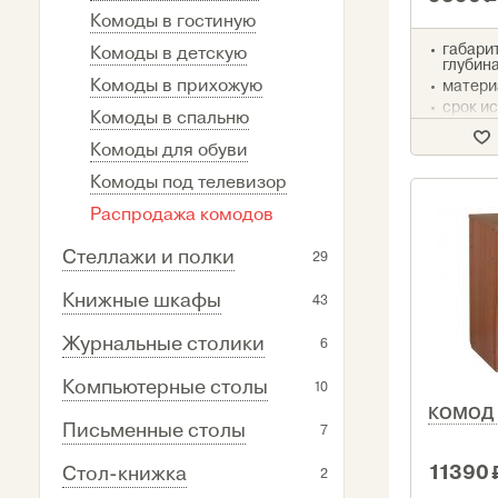
Комоды в гостиную
габарит
Комоды в детскую
глубина
Комоды в прихожую
матери
срок ис
Комоды в спальню
Комоды для обуви
Комоды под телевизор
Распродажа комодов
Стеллажи и полки
29
Книжные шкафы
43
Журнальные столики
6
Компьютерные столы
10
КОМОД
Письменные столы
7
11390
Стол-книжка
2