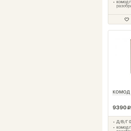
комод 
разобр
КОМОД
9390
Д/В/Г 0
комод 