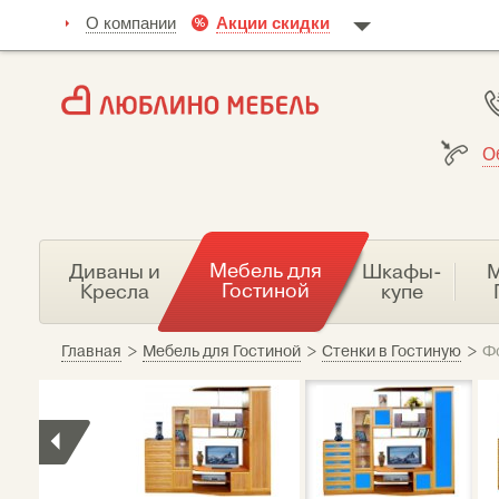
О компании
Акции скидки
О
Мебель для
Диваны и
Шкафы-
М
Гостиной
Кресла
купе
Главная
>
Мебель для Гостиной
>
Стенки в Гостиную
>
Ф