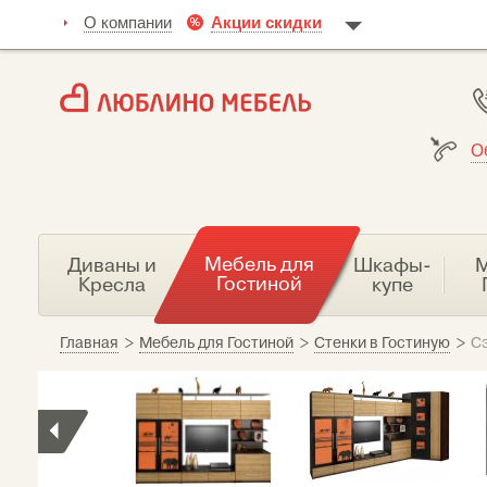
О компании
Акции скидки
О
Мебель для
Диваны и
Шкафы-
М
Гостиной
Кресла
купе
Главная
>
Мебель для Гостиной
>
Стенки в Гостиную
>
С