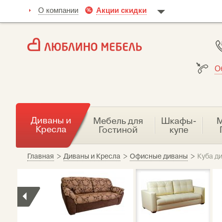
О компании
Акции скидки
О
Диваны и
Мебель для
Шкафы-
М
Кресла
Гостиной
купе
Главная
>
Диваны и Кресла
>
Офисные диваны
>
Куба д