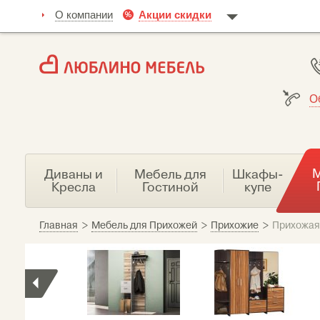
О компании
Акции скидки
О
М
Диваны и
Мебель для
Шкафы-
Кресла
Гостиной
купе
Главная
>
Мебель для Прихожей
>
Прихожие
>
Прихожая