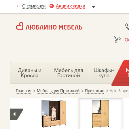
О компании
Акции скидки
О
М
Диваны и
Мебель для
Шкафы-
Кресла
Гостиной
купе
Главная
>
Мебель для Прихожей
>
Прихожие
>
Арт-8 пр