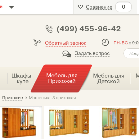
0
и
Сравнение
(499) 455-96-42
Обратный звонок
ПН-ВС
с 9:0
Задать вопрос
Мебель для
я
Шкафы-
Мебель для
М
Прихожей
купе
Детской
>
Прихожие
>
Машенька-3 прихожая