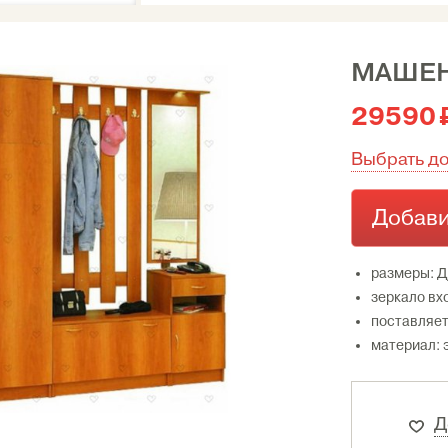
МАШЕН
29590
Выбрать д
Добави
размеры: Д
зеркало вх
поставляет
материал: 
Д