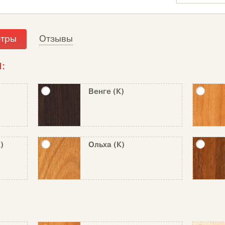
етры
Отзывы
:
Венге (К)
)
Ольха (К)