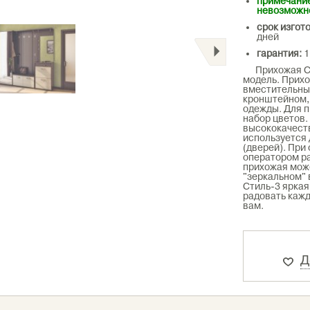
примечание
невозможн
срок изгот
дней
гарантия:
1
Прихожая Сти
модель. Прих
вместительны
кронштейном, 
одежды. Для 
набор цветов.
высококачест
используется 
(дверей). При
оператором ра
прихожая може
"зеркальном" 
Стиль-3 яркая
радовать кажд
вам.
Д