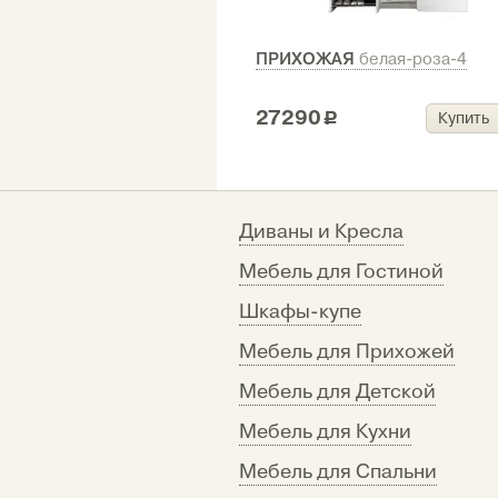
ПРИХОЖАЯ
белая-роза-4
27290
Купить
c
Диваны и Кресла
Мебель для Гостиной
Шкафы-купе
Мебель для Прихожей
Мебель для Детской
ПРИХОЖАЯ
белая-роза-5
Мебель для Кухни
17290
Мебель для Спальни
Купить
c