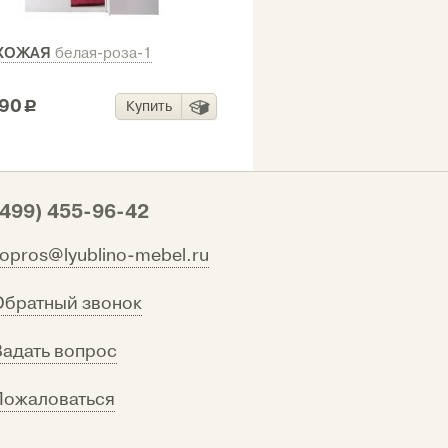
ХОЖАЯ
белая-роза-1
90
Купить
c
(499) 455-96-42
vopros@lyublino-mebel.ru
Обратный звонок
Задать вопрос
Пожаловаться