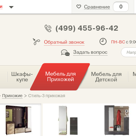
0
и
Сравнение
(499) 455-96-42
Обратный звонок
ПН-ВС
с 9:0
Задать вопрос
Мебель для
я
Шкафы-
Мебель для
М
Прихожей
купе
Детской
>
Прихожие
>
Стиль-3 прихожая