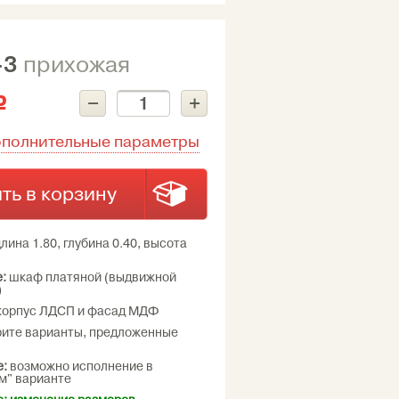
-3
прихожая
–
+
c
ополнительные параметры
ть в корзину
лина 1.80, глубина 0.40, высота
:
шкаф платяной (выдвижной
)
корпус ЛДСП и фасад МДФ
ите варианты, предложенные
е:
возможно исполнение в
м" варианте