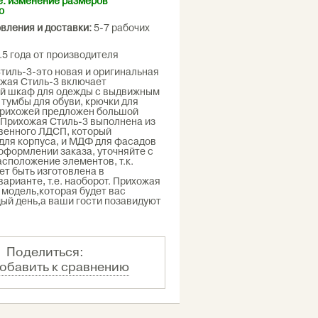
: изменение размеров
о
овления и доставки:
5-7 рабочих
.5 года от производителя
ль-3-это новая и оригинальная
ожая Стиль-3 включает
й шкаф для одежды с выдвижным
тумбы для обуви, крючки для
прихожей предложен большой
 Прихожая Стиль-3 выполнена из
венного ЛДСП, который
для корпуса, и МДФ для фасадов
 оформлении заказа, уточняйте с
сположение элементов, т.к.
т быть изготовлена в
варианте, т.е. наоборот. Прихожая
 модель,которая будет вас
ый день,а ваши гости позавидуют
Поделиться:
обавить к сравнению