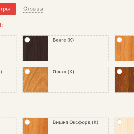
етры
Отзывы
:
Венге (К)
)
Ольха (К)
Вишня Оксфорд (К)