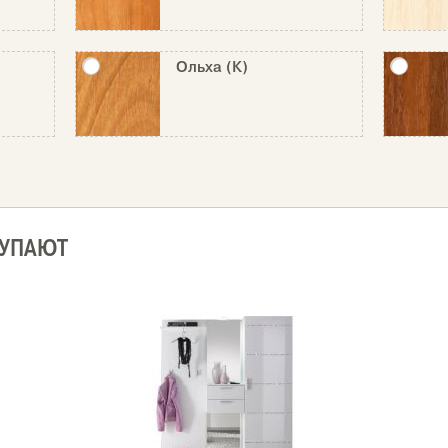
Ольха (К)
КУПАЮТ