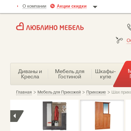
О компании
Акции скидки
О
М
Диваны и
Мебель для
Шкафы-
Кресла
Гостиной
купе
Главная
>
Мебель для Прихожей
>
Прихожие
>
Шах прих