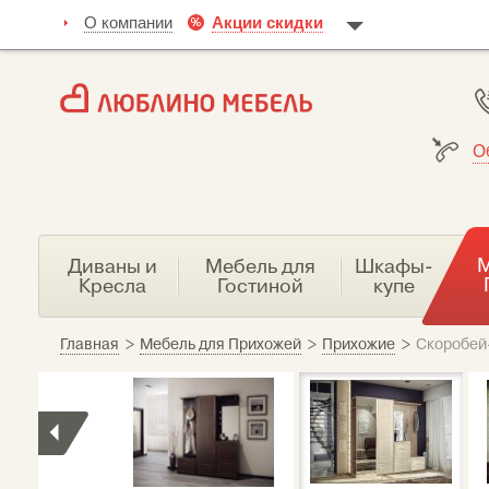
О компании
Акции скидки
О
М
Диваны и
Мебель для
Шкафы-
Кресла
Гостиной
купе
Главная
>
Мебель для Прихожей
>
Прихожие
>
Скоробей