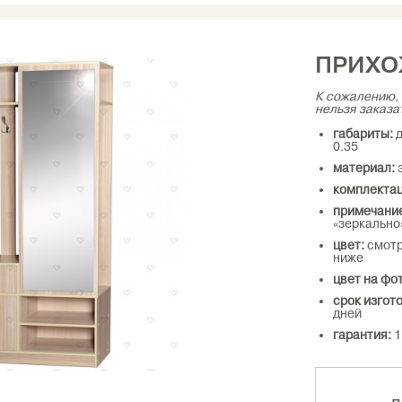
ПРИХ
К сожалению, 
нельзя заказа
габариты:
д
0.35
материал:
э
комплектац
примечани
«зеркально»
цвет:
смотр
ниже
цвет на фот
срок изгот
дней
гарантия:
1