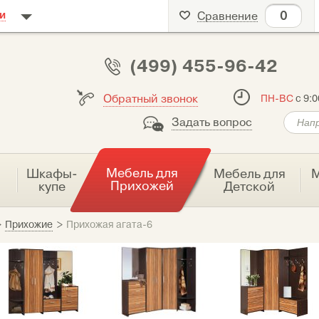
0
и
Сравнение
(499) 455-96-42
Обратный звонок
ПН-ВС
с 9:0
Задать вопрос
Мебель для
я
Шкафы-
Мебель для
М
Прихожей
купе
Детской
>
Прихожие
>
Прихожая агата-6