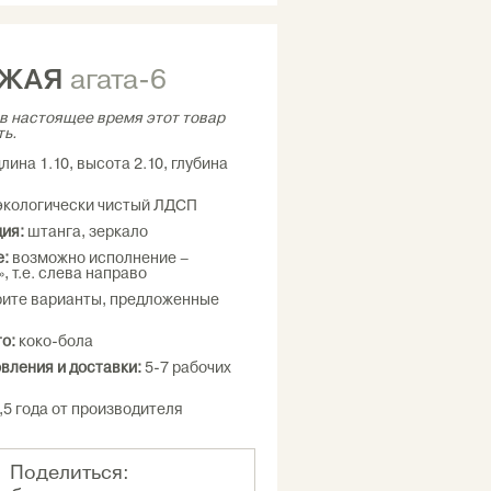
ОЖАЯ
агата-6
в настоящее время этот товар
ть.
лина 1.10, высота 2.10, глубина
кологически чистый ЛДСП
ия:
штанга, зеркало
е:
возможно исполнение –
, т.е. слева направо
ите варианты, предложенные
о:
коко-бола
овления и доставки:
5-7 рабочих
,5 года от производителя
Поделиться: