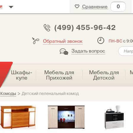
0
и
Сравнение
(499) 455-96-42
Обратный звонок
ПН-ВС
с 9:0
Задать вопрос
я
Шкафы-
Мебель для
Мебель для
М
купе
Прихожей
Детской
Комоды
>
Детский пеленальный комод