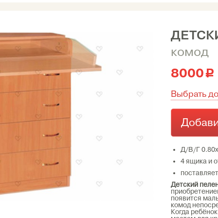
ДЕТСК
комод
8000
c
Выбрать д
Добави
Д/В/Г 0.80
4 ящика и 
поставляет
Детский пеле
приобретением
появится мал
комод непосре
Когда ребёнок