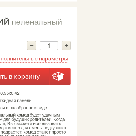
ИЙ
пеленальный
–
+
ополнительные параметры
ть в корзину
х0.95х0.42
откидная панель
ся в разобранном виде
нальный комод
будет удачным
 для будущих родителей. Когда
ыш, Вы сможете использовать
дственно для смены подгузника.
 подрастёт, комод станет просто