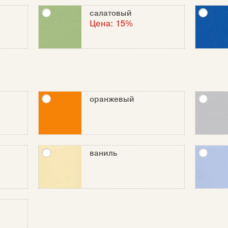
салатовый
Цена:
15%
оранжевый
ваниль