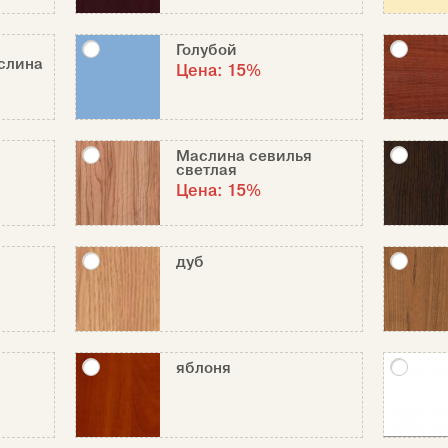
Голубой
слина
Цена:
15%
Маслина севилья
светлая
Цена:
15%
дуб
яблоня