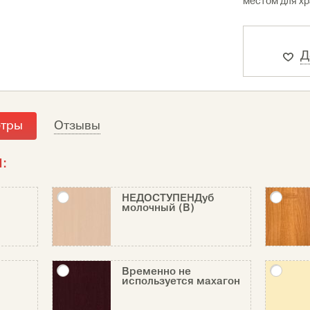
местом для хр
Д
етры
Отзывы
:
НЕДОСТУПЕНДуб
молочный (В)
Временно не
используется махагон