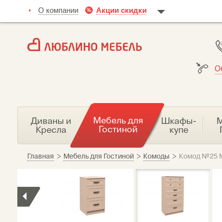
О компании
Акции скидки
О
Мебель для
Диваны и
Шкафы-
М
Гостиной
Кресла
купе
Главная
>
Мебель для Гостиной
>
Комоды
>
Комод №25 