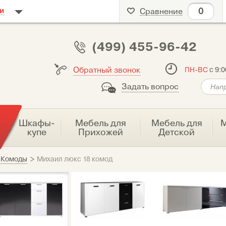
0
и
Сравнение
(499) 455-96-42
Обратный звонок
ПН-ВС
с 9:0
Задать вопрос
я
Шкафы-
Мебель для
Мебель для
М
купе
Прихожей
Детской
Комоды
>
Михаил люкс 18 комод