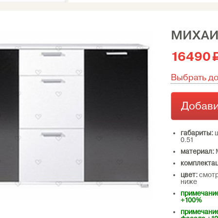
МИХА
16490
Выбрать д
Добави
габариты:
ш
0.51
материал:
комплектац
цвет:
смотр
ниже
примечание
+100%
примечание