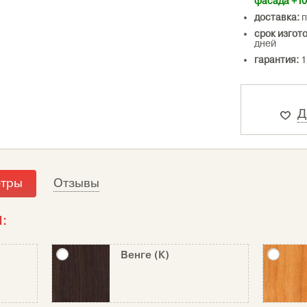
фасада +1
доставка:
п
срок изгот
дней
гарантия:
1
Д
етры
Отзывы
:
Венге (К)