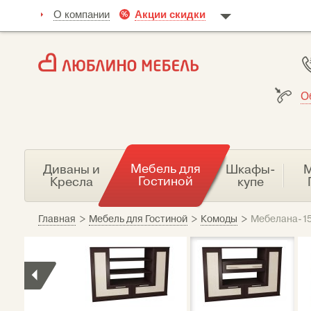
О компании
Акции скидки
О
Мебель для
Диваны и
Шкафы-
М
Гостиной
Кресла
купе
Главная
>
Мебель для Гостиной
>
Комоды
>
Мебелана-15