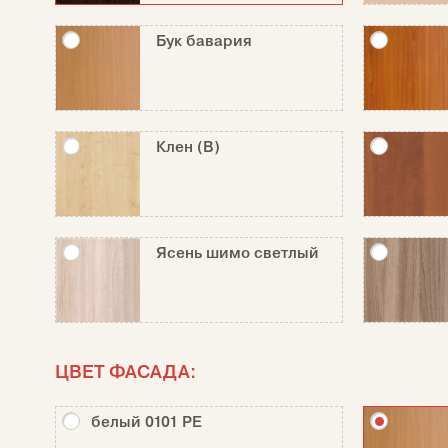
Бук бавария
Клен (В)
Ясень шимо светлый
ЦВЕТ ФАСАДА:
белый 0101 РЕ