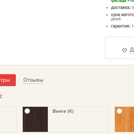
фасада +1
доставка:
п
срок изгот
дней
гарантия:
1
Д
етры
Отзывы
:
Венге (К)