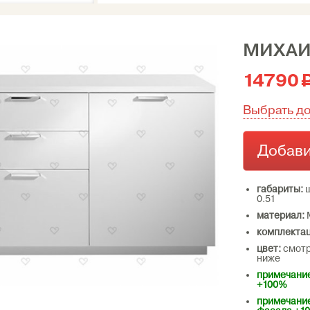
МИХА
14790
Выбрать д
Добави
габариты:
ш
0.51
материал:
комплектац
цвет:
смотр
ниже
примечание
+100%
примечание